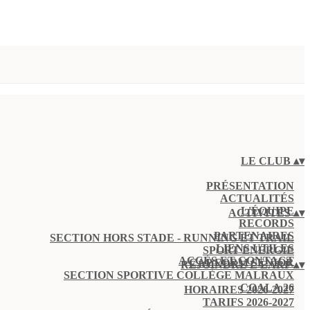
LE CLUB
▴
▾
PRÉSENTATION
ACTUALITÉS
L'ÉQUIPE
ACTIVITÉS
▴
▾
RECORDS
PARTENAIRES
SECTION HORS STADE - RUNNING ET TRAIL
LIENS UTILES
SPORT ENERGIE
ACCÈS ET CONTACT
CAP FORM SENIOR
REJOINDRE L'EARP
▴
▾
SECTION SPORTIVE COLLÈGE MALRAUX
COALA 26
HORAIRES 2026-2027
TARIFS 2026-2027