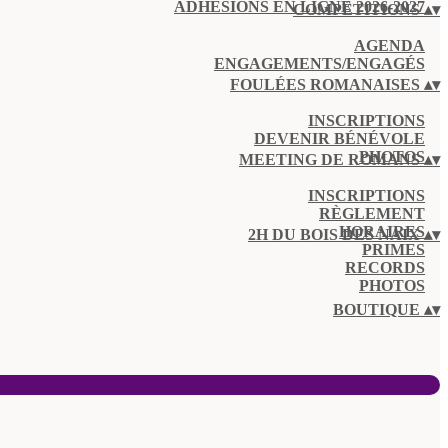
ADHÉSIONS EN LIGNE 2026-2027
COMPÉTITIONS
▴
▾
AGENDA
ENGAGEMENTS/ENGAGÉS
FOULÉES ROMANAISES
▴
▾
INSCRIPTIONS
DEVENIR BÉNÉVOLE
PHOTOS
MEETING DE ROMANS
▴
▾
INSCRIPTIONS
RÈGLEMENT
HORAIRES
2H DU BOIS DES NAIX
▴
▾
PRIMES
RECORDS
PHOTOS
BOUTIQUE
▴
▾