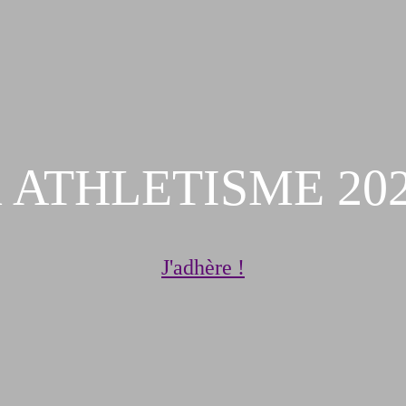
on ATHLETISME 202
J'adhère !